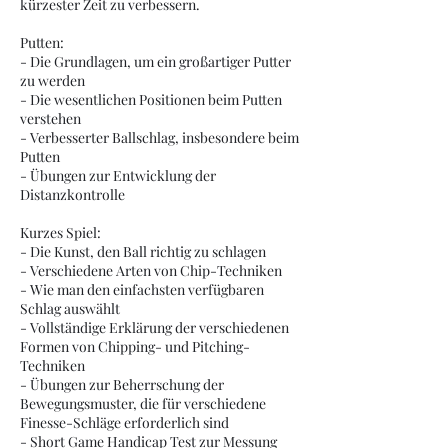
kürzester Zeit zu verbessern.
7
.
Putten:
A
- Die Grundlagen, um ein großartiger Putter
u
zu werden
g
- Die wesentlichen Positionen beim Putten
.
verstehen
- Verbesserter Ballschlag, insbesondere beim
Putten
- Übungen zur Entwicklung der
Distanzkontrolle
Kurzes Spiel:
- Die Kunst, den Ball richtig zu schlagen
- Verschiedene Arten von Chip-Techniken
- Wie man den einfachsten verfügbaren
Schlag auswählt
- Vollständige Erklärung der verschiedenen
Formen von Chipping- und Pitching-
Techniken
- Übungen zur Beherrschung der
Bewegungsmuster, die für verschiedene
Finesse-Schläge erforderlich sind
- Short Game Handicap Test zur Messung