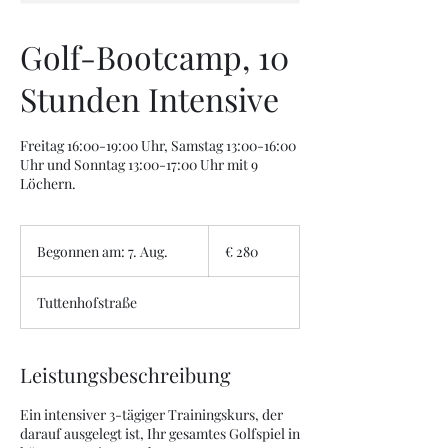
Golf-Bootcamp, 10
Stunden Intensive
Freitag 16:00-19:00 Uhr, Samstag 13:00-16:00
Uhr und Sonntag 13:00-17:00 Uhr mit 9
Löchern.
280
Euro
Begonnen am: 7. Aug.
B
€ 280
e
g
Tuttenhofstraße
o
n
n
e
Leistungsbeschreibung
n
a
Ein intensiver 3-tägiger Trainingskurs, der
m
darauf ausgelegt ist, Ihr gesamtes Golfspiel in
: